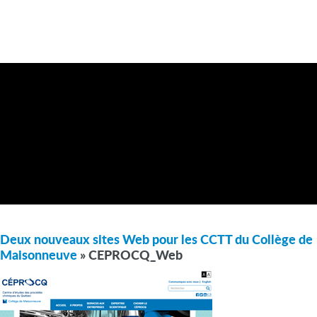
Deux nouveaux sites Web pour les CCTT du Collège de
Maisonneuve
» CEPROCQ_Web