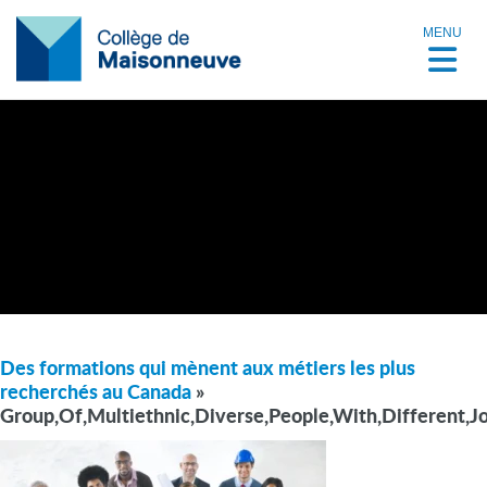
MENU
Des formations qui mènent aux métiers les plus
recherchés au Canada
»
Group,Of,Multiethnic,Diverse,People,With,Different,J