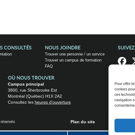
US CONSULTÉS
NOUS JOINDRE
SUIVE
entation
Trouver une personne / un service
Trouver un campus de formation
FAQ
OÙ NOUS TROUVER
Campus principal
Pour offrir 
cookies pour
3800, rue Sherbrooke Est
ces technolo
Montréal (Québec) H1X 2A2
navigation ou
Consultez les
heures d'ouverture
consentement
Plan du site
 réservés.