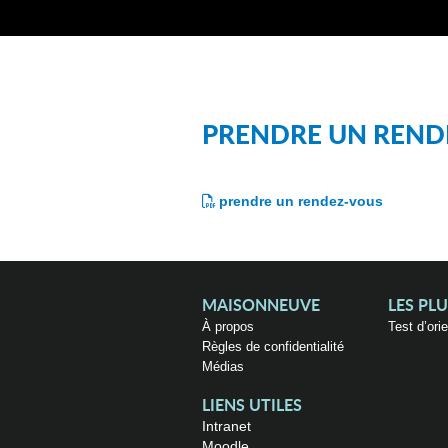
PRENDRE UN REND
prendre un rendez-vous
MAISONNEUVE
LES PL
À propos
Test d’ori
Règles de confidentialité
Médias
LIENS UTILES
Intranet
Moodle