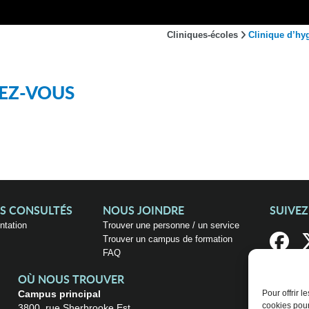
Cliniques-écoles
Clinique d’hy
EZ-VOUS
US CONSULTÉS
NOUS JOINDRE
SUIVE
entation
Trouver une personne / un service
Trouver un campus de formation
FAQ
OÙ NOUS TROUVER
Campus principal
Pour offrir 
cookies pour
3800, rue Sherbrooke Est