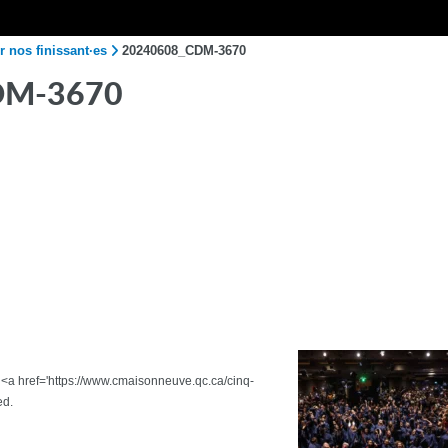
 nos finissant·es
20240608_CDM-3670
DM-3670
he <a href='https://www.cmaisonneuve.qc.ca/cinq-
ed.