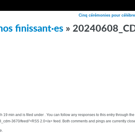
Cinq cérémonies pour célébrer
os finissant·es
» 20240608_C
1 h 19 min and is filed under . You can follow any responses to this entry through t
_cdm-3670/feed/'>RSS 2.0</a> feed. Both comments and pings are currently clos
e.