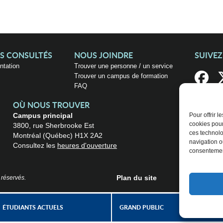
US CONSULTÉS
NOUS JOINDRE
SUIVE
entation
Trouver une personne / un service
Trouver un campus de formation
FAQ
OÙ NOUS TROUVER
Campus principal
Pour offrir 
cookies pour
3800, rue Sherbrooke Est
ces technolo
Montréal (Québec) H1X 2A2
navigation ou
Consultez les
heures d'ouverture
consentement
Plan du site
 réservés.
ÉTUDIANTS ACTUELS
GRAND PUBLIC