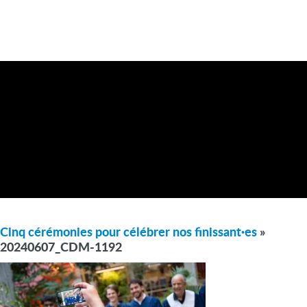
Cinq cérémonies pour célébrer nos finissant·es
»
20240607_CDM-1192