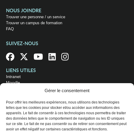
NOUS JOINDRE
Trouver une personne / un service
Trouver un campus de formation
FAQ
SUIVEZ-NOUS
LIENS UTILES
Intranet
Moodle
Bibliothèque
Gérer le consentement
Omnivox
Pour offrir les meilleures expériences, nous utilisons des technologies
telles que les cookies pour stocker et/ou accéder aux informations des
OÙ NOUS TROUVER
appareils. Le fait de consentir à ces technologies nous permettra de traiter
Campus principal
des données telles que le comportement de navigation ou les ID uniques
3800, rue Sherbrooke Est
sur ce site. Le fait de ne pas consentir ou de retirer son consentement peut
Montréal (Québec) H1X 2A2
avoir un effet négatif sur certaines caractéristiques et fonctions.
Consultez les
heures d'ouverture