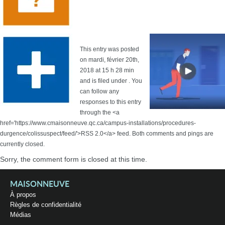
This entry was posted
on mardi, février 20th,
2018 at 15 h 28 min
and is filed under . You
can follow any
responses to this entry
through the <a
href='https://www.cmaisonneuve.qc.ca/campus-installations/procedures-
durgence/colissuspect/feed/'>RSS 2.0</a> feed. Both comments and pings are
currently closed.
Sorry, the comment form is closed at this time.
MAISONNEUVE
À propos
Règles de confidentialité
Médias