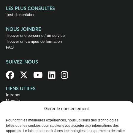
LES PLUS CONSULTÉS
Test d’orientation
NOUS JOINDRE
Trouver une personne / un service
Trouver un campus de formation
FAQ
SUIVEZ-NOUS
LIENS UTILES
Intranet
Moodle
Bibliothèque
Gérer le consentement
Omnivox
Pour offrir les meilleures expériences, nous utilisons des technologies
telles que les cookies pour stocker et/ou accéder aux informations des
OÙ NOUS TROUVER
appareils. Le fait de consentir à ces technologies nous permettra de traiter
Campus principal