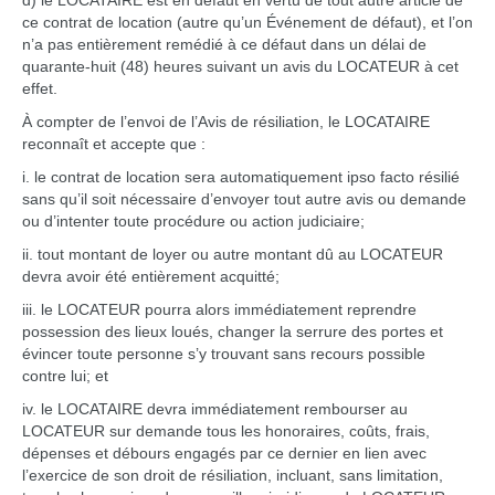
d) le LOCATAIRE est en défaut en vertu de tout autre article de
ce contrat de location (autre qu’un Événement de défaut), et l’on
n’a pas entièrement remédié à ce défaut dans un délai de
quarante-huit (48) heures suivant un avis du LOCATEUR à cet
effet.
À compter de l’envoi de l’Avis de résiliation, le LOCATAIRE
reconnaît et accepte que :
i. le contrat de location sera automatiquement ipso facto résilié
sans qu’il soit nécessaire d’envoyer tout autre avis ou demande
ou d’intenter toute procédure ou action judiciaire;
ii. tout montant de loyer ou autre montant dû au LOCATEUR
devra avoir été entièrement acquitté;
iii. le LOCATEUR pourra alors immédiatement reprendre
possession des lieux loués, changer la serrure des portes et
évincer toute personne s’y trouvant sans recours possible
contre lui; et
iv. le LOCATAIRE devra immédiatement rembourser au
LOCATEUR sur demande tous les honoraires, coûts, frais,
dépenses et débours engagés par ce dernier en lien avec
l’exercice de son droit de résiliation, incluant, sans limitation,