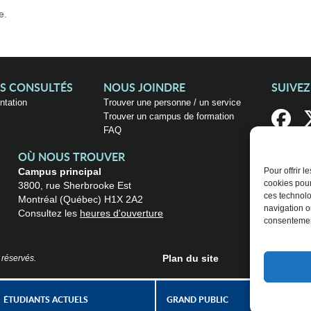
e.
US CONSULTÉS
NOUS JOINDRE
SUIVE
entation
Trouver une personne / un service
Trouver un campus de formation
FAQ
OÙ NOUS TROUVER
Campus principal
Pour offrir 
cookies pour
3800, rue Sherbrooke Est
ces technolo
Montréal (Québec) H1X 2A2
navigation ou
Consultez les
heures d'ouverture
consentement
Plan du site
 réservés.
ÉTUDIANTS ACTUELS
GRAND PUBLIC