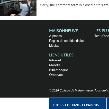
Sorry, the comment form is closed at this tim
MAISONNEUVE
LES PL
À propos
Test d’ori
Règles de confidentialité
Médias
LIENS UTILES
Intranet
Moodle
Bibliothèque
Omnivox
© 2026 Collège de Maisonneuve. Tous droits
FUTURS ÉTUDIANTS ET PARENTS