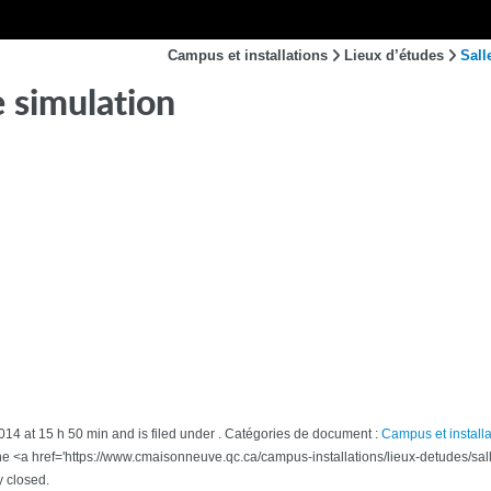
Campus et installations
Lieux d’études
Sall
e simulation
14 at 15 h 50 min and is filed under . Catégories de document :
Campus et installa
the <a href='https://www.cmaisonneuve.qc.ca/campus-installations/lieux-detudes/sal
y closed.