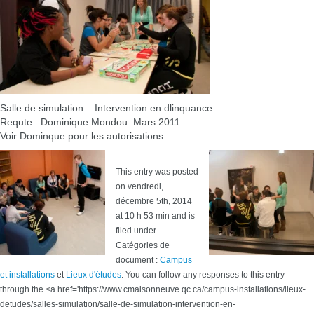
Salle de simulation – Intervention en dlinquance
Requte : Dominique Mondou. Mars 2011.
Voir Dominque pour les autorisations
This entry was posted
on vendredi,
décembre 5th, 2014
at 10 h 53 min and is
filed under .
Catégories de
document :
Campus
et installations
et
Lieux d'études
. You can follow any responses to this entry
through the <a href='https://www.cmaisonneuve.qc.ca/campus-installations/lieux-
detudes/salles-simulation/salle-de-simulation-intervention-en-