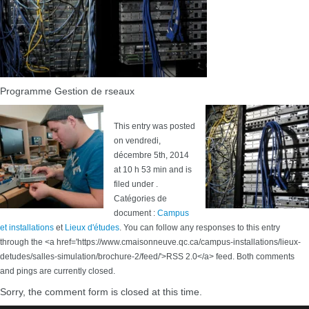
Programme Gestion de rseaux
This entry was posted
on vendredi,
décembre 5th, 2014
at 10 h 53 min and is
filed under .
Catégories de
document :
Campus
et installations
et
Lieux d'études
. You can follow any responses to this entry
through the <a href='https://www.cmaisonneuve.qc.ca/campus-installations/lieux-
detudes/salles-simulation/brochure-2/feed/'>RSS 2.0</a> feed. Both comments
and pings are currently closed.
Sorry, the comment form is closed at this time.