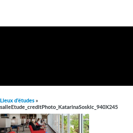
Lieux d’études
»
salleEtude_creditPhoto_KatarinaSoskic_940X245