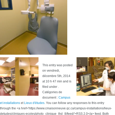
This entry was posted
on vendredi,
décembre 5th, 2014
at 10 h 47 min and is
filed under .
Catégories de
document :
Campus
et installations
et
Lieux d'études
. You can follow any responses to this entry
through the <a href='https://www.cmaisonneuve.qc.ca/campus-installations/lieux-
detudes/cliniques-ecoles/photo_clinique_thd_8/feed/'>RSS 2.0</a> feed. Both