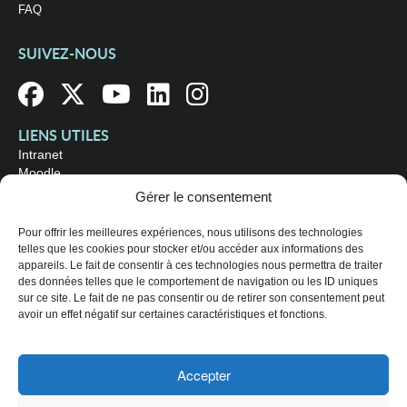
FAQ
SUIVEZ-NOUS
LIENS UTILES
Intranet
Moodle
Bibliothèque
Gérer le consentement
Omnivox
Pour offrir les meilleures expériences, nous utilisons des technologies
telles que les cookies pour stocker et/ou accéder aux informations des
OÙ NOUS TROUVER
appareils. Le fait de consentir à ces technologies nous permettra de traiter
Campus principal
des données telles que le comportement de navigation ou les ID uniques
3800, rue Sherbrooke Est
sur ce site. Le fait de ne pas consentir ou de retirer son consentement peut
Montréal (Québec) H1X 2A2
avoir un effet négatif sur certaines caractéristiques et fonctions.
Consultez les
heures d'ouverture
Accepter
© 2026 Collège de Maisonneuve. Tous droits réservés.