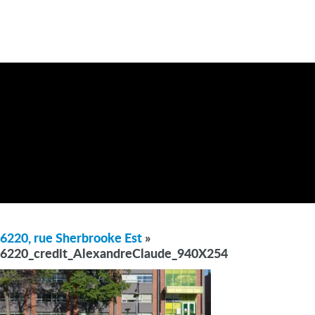
6220, rue Sherbrooke Est
»
6220_credit_AlexandreClaude_940X254