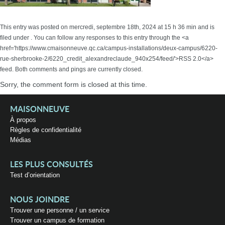
This entry was posted on mercredi, septembre 18th, 2024 at 15 h 36 min and is
filed under . You can follow any responses to this entry through the <a
href='https://www.cmaisonneuve.qc.ca/campus-installations/deux-campus/6220-
rue-sherbrooke-2/6220_credit_alexandreclaude_940x254/feed/'>RSS 2.0</a>
feed. Both comments and pings are currently closed.
Sorry, the comment form is closed at this time.
MAISONNEUVE
À propos
Règles de confidentialité
Médias
LES PLUS CONSULTÉS
Test d’orientation
NOUS JOINDRE
Trouver une personne / un service
Trouver un campus de formation