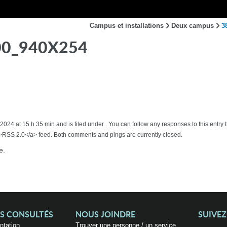
Campus et installations
Deux campus
3
00_940X254
2024 at 15 h 35 min and is filed under . You can follow any responses to this entr
SS 2.0</a> feed. Both comments and pings are currently closed.
e.
US CONSULTÉS
NOUS JOINDRE
SUIVE
entation
Trouver une personne / un service