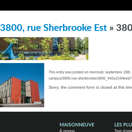
3800, rue Sherbrooke Est
» 38
This entry was posted on mercredi, septembre 18th, 
campus/3800-rue-sherbrooke/3800_940x254/feed/'>R
Sorry, the comment form is closed at this tim
MAISONNEUVE
LES PL
À propos
Test d’ori