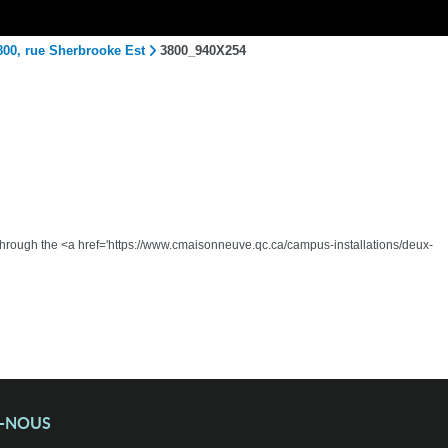
800, rue Sherbrooke Est
3800_940X254
y through the <a href='https://www.cmaisonneuve.qc.ca/campus-installations/deux-
Z-NOUS