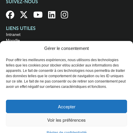
SUIVEZ-NOUS
LIENS UTILES
Intranet
Moodle
Bibliothèque
Gérer le consentement
Omnivox
Pour offrir les meilleures expériences, nous utilisons des technologies
telles que les cookies pour stocker et/ou accéder aux informations des
OÙ NOUS TROUVER
appareils. Le fait de consentir à ces technologies nous permettra de traiter
Campus principal
des données telles que le comportement de navigation ou les ID uniques
3800, rue Sherbrooke Est
sur ce site. Le fait de ne pas consentir ou de retirer son consentement peut
Montréal (Québec) H1X 2A2
avoir un effet négatif sur certaines caractéristiques et fonctions.
Consultez les
heures d'ouverture
Accepter
© 2026 Collège de Maisonneuve. Tous droits réservés.
Voir les préférences
Plan du site
Règles de confidentialité