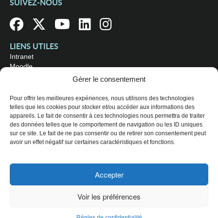
SUIVEZ-NOUS
LIENS UTILES
Intranet
Moodle
Bibliothèque
Gérer le consentement
Omnivox
Pour offrir les meilleures expériences, nous utilisons des technologies
telles que les cookies pour stocker et/ou accéder aux informations des
OÙ NOUS TROUVER
appareils. Le fait de consentir à ces technologies nous permettra de traiter
Campus principal
des données telles que le comportement de navigation ou les ID uniques
3800, rue Sherbrooke Est
sur ce site. Le fait de ne pas consentir ou de retirer son consentement peut
Montréal (Québec) H1X 2A2
avoir un effet négatif sur certaines caractéristiques et fonctions.
Consultez les
heures d'ouverture
Accepter
© 2026 Collège de Maisonneuve. Tous droits réservés.
Voir les préférences
Plan du site
Règles de confidentialité