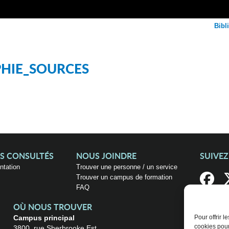
Bibl
PHIE_SOURCES
US CONSULTÉS
NOUS JOINDRE
SUIVE
entation
Trouver une personne / un service
Trouver un campus de formation
FAQ
OÙ NOUS TROUVER
Campus principal
Pour offrir 
cookies pour
3800, rue Sherbrooke Est