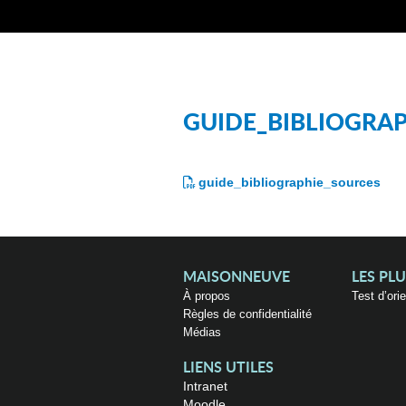
GUIDE_BIBLIOGRA
guide_bibliographie_sources
MAISONNEUVE
LES PL
À propos
Test d’ori
Règles de confidentialité
Médias
LIENS UTILES
Intranet
Moodle