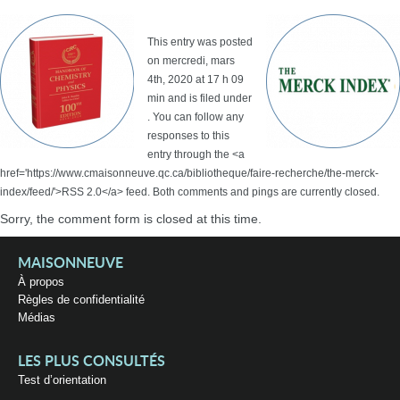
This entry was posted
on mercredi, mars
4th, 2020 at 17 h 09
min and is filed under
. You can follow any
responses to this
entry through the <a
href='https://www.cmaisonneuve.qc.ca/bibliotheque/faire-recherche/the-merck-
index/feed/'>RSS 2.0</a> feed. Both comments and pings are currently closed.
Sorry, the comment form is closed at this time.
MAISONNEUVE
À propos
Règles de confidentialité
Médias
LES PLUS CONSULTÉS
Test d’orientation