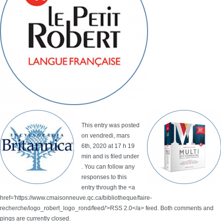
This entry was posted
on vendredi, mars
6th, 2020 at 17 h 19
min and is filed under
. You can follow any
responses to this
entry through the <a
href='https://www.cmaisonneuve.qc.ca/bibliotheque/faire-
recherche/logo_robert_logo_rond/feed/'>RSS 2.0</a> feed. Both comments and
pings are currently closed.