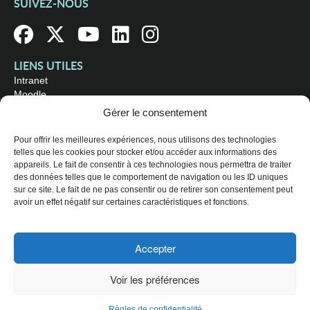
SUIVEZ-NOUS
LIENS UTILES
Intranet
Moodle
Bibliothèque
Gérer le consentement
Omnivox
Pour offrir les meilleures expériences, nous utilisons des technologies
telles que les cookies pour stocker et/ou accéder aux informations des
OÙ NOUS TROUVER
appareils. Le fait de consentir à ces technologies nous permettra de traiter
Campus principal
des données telles que le comportement de navigation ou les ID uniques
3800, rue Sherbrooke Est
sur ce site. Le fait de ne pas consentir ou de retirer son consentement peut
Montréal (Québec) H1X 2A2
avoir un effet négatif sur certaines caractéristiques et fonctions.
Consultez les
heures d'ouverture
Accepter
© 2026 Collège de Maisonneuve. Tous droits réservés.
Voir les préférences
Plan du site
Règles de confidentialité