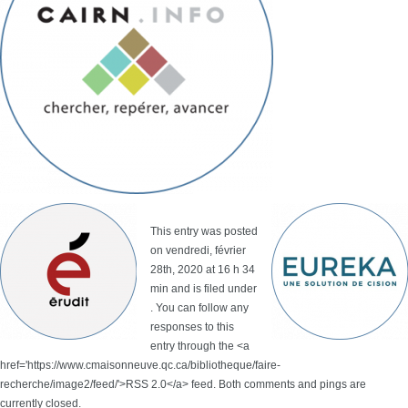
This entry was posted
on vendredi, février
28th, 2020 at 16 h 34
min and is filed under
. You can follow any
responses to this
entry through the <a
href='https://www.cmaisonneuve.qc.ca/bibliotheque/faire-
recherche/image2/feed/'>RSS 2.0</a> feed. Both comments and pings are
currently closed.