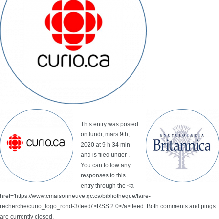
This entry was posted
on lundi, mars 9th,
2020 at 9 h 34 min
and is filed under .
You can follow any
responses to this
entry through the <a
href='https://www.cmaisonneuve.qc.ca/bibliotheque/faire-
recherche/curio_logo_rond-3/feed/'>RSS 2.0</a> feed. Both comments and pings
are currently closed.