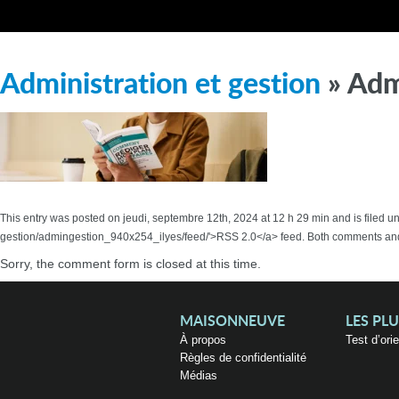
Administration et gestion
» Adm
This entry was posted on jeudi, septembre 12th, 2024 at 12 h 29 min and is filed u
gestion/admingestion_940x254_ilyes/feed/'>RSS 2.0</a> feed. Both comments and 
Sorry, the comment form is closed at this time.
MAISONNEUVE
LES PL
À propos
Test d’ori
Règles de confidentialité
Médias