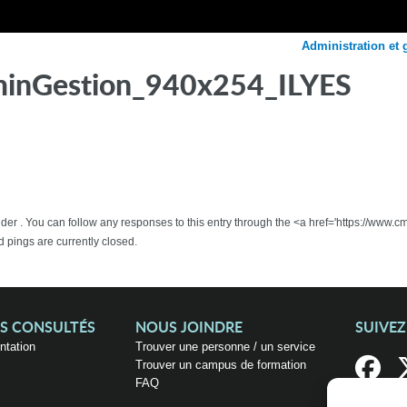
Administration et 
inGestion_940x254_ILYES
nder . You can follow any responses to this entry through the <a href='https://www.
pings are currently closed.
US CONSULTÉS
NOUS JOINDRE
SUIVE
entation
Trouver une personne / un service
Trouver un campus de formation
FAQ