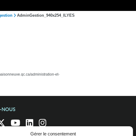
gestion
AdminGestion_940x254_ILYES
cmaisonneuve.qc.ca/administration-et-
Z-NOUS
Gérer le consentement