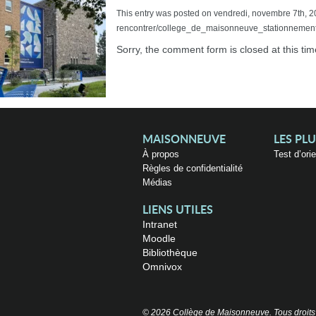
This entry was posted on vendredi, novembre 7th, 20
rencontrer/college_de_maisonneuve_stationnement_
Sorry, the comment form is closed at this tim
MAISONNEUVE
LES PL
À propos
Test d’ori
Règles de confidentialité
Médias
LIENS UTILES
Intranet
Moodle
Bibliothèque
Omnivox
© 2026 Collège de Maisonneuve. Tous droits