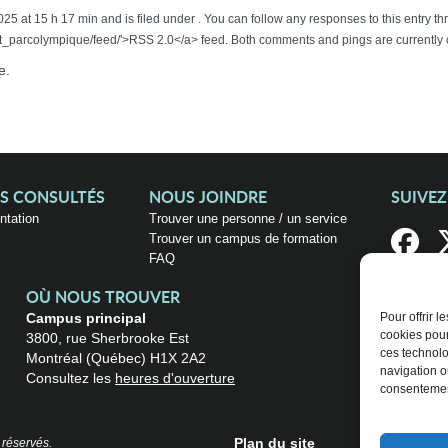
25 at 15 h 17 min and is filed under . You can follow any responses to this entry 
parcolympique/feed/'>RSS 2.0</a> feed. Both comments and pings are currently 
e.
US CONSULTÉS
NOUS JOINDRE
SUIVE
entation
Trouver une personne / un service
Trouver un campus de formation
FAQ
OÙ NOUS TROUVER
Campus principal
Pour offrir 
cookies pour
3800, rue Sherbrooke Est
ces technolo
Montréal (Québec) H1X 2A2
navigation ou
Consultez les
heures d'ouverture
consentement
Plan du site
 réservés.