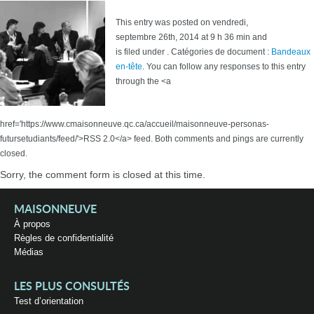
This entry was posted on vendredi,
septembre 26th, 2014 at 9 h 36 min and
is filed under . Catégories de document :
Bandeaux
en-tête
. You can follow any responses to this entry
through the <a
href='https://www.cmaisonneuve.qc.ca/accueil/maisonneuve-personas-
futursetudiants/feed/'>RSS 2.0</a> feed. Both comments and pings are currently
closed.
Sorry, the comment form is closed at this time.
MAISONNEUVE
À propos
Règles de confidentialité
Médias
LES PLUS CONSULTÉS
Test d’orientation