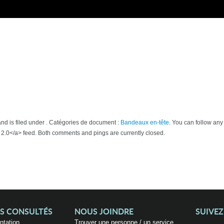
nd is filed under . Catégories de document :
Bandeaux en-tête
. You can follow any
2.0</a> feed. Both comments and pings are currently closed.
US CONSULTÉS
NOUS JOINDRE
SUIVE
entation
Trouver une personne / un service