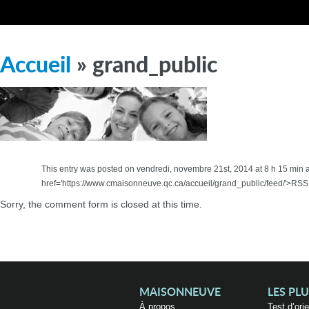
Accueil
» grand_public
This entry was posted on vendredi, novembre 21st, 2014 at 8 h 15 min a
href='https://www.cmaisonneuve.qc.ca/accueil/grand_public/feed/'>RSS 
Sorry, the comment form is closed at this time.
MAISONNEUVE
LES PL
À propos
Test d’ori