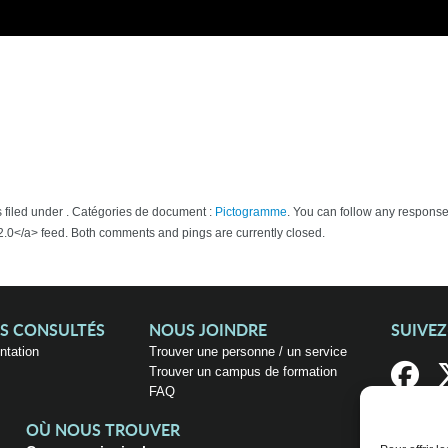
s filed under . Catégories de document :
Pictogramme
. You can follow any responses
.0</a> feed. Both comments and pings are currently closed.
US CONSULTÉS
NOUS JOINDRE
SUIVE
entation
Trouver une personne / un service
Trouver un campus de formation
FAQ
OÙ NOUS TROUVER