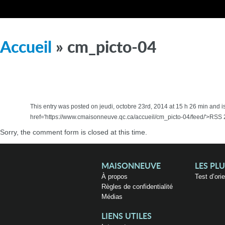
Accueil
» cm_picto-04
This entry was posted on jeudi, octobre 23rd, 2014 at 15 h 26 min and i
href='https://www.cmaisonneuve.qc.ca/accueil/cm_picto-04/feed/'>RSS 2
Sorry, the comment form is closed at this time.
MAISONNEUVE
LES PL
À propos
Test d’ori
Règles de confidentialité
Médias
LIENS UTILES