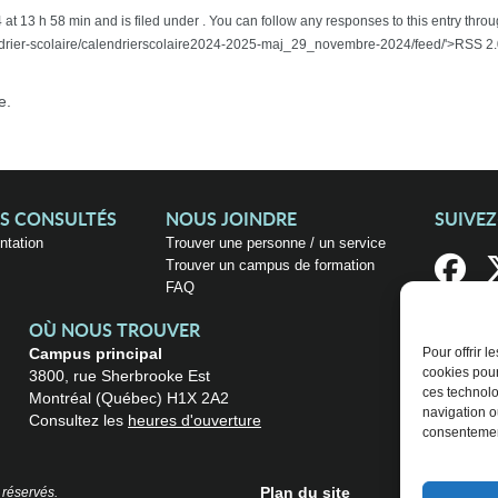
t 13 h 58 min and is filed under . You can follow any responses to this entry thro
ndrier-scolaire/calendrierscolaire2024-2025-maj_29_novembre-2024/feed/'>RSS 2.
e.
US CONSULTÉS
NOUS JOINDRE
SUIVE
entation
Trouver une personne / un service
Trouver un campus de formation
FAQ
OÙ NOUS TROUVER
Campus principal
Pour offrir 
cookies pour
3800, rue Sherbrooke Est
ces technolo
Montréal (Québec) H1X 2A2
navigation ou
Consultez les
heures d'ouverture
consentement
Plan du site
 réservés.