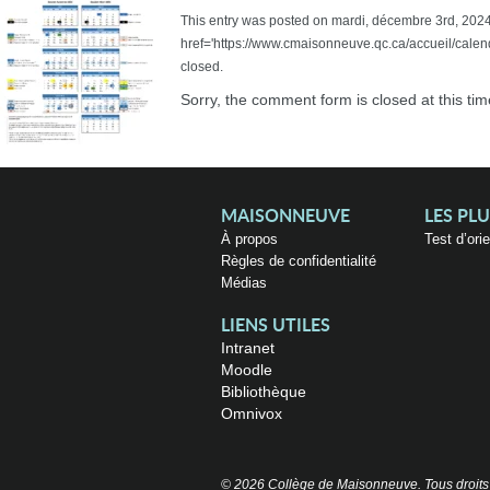
This entry was posted on mardi, décembre 3rd, 2024 a
href='https://www.cmaisonneuve.qc.ca/accueil/cale
closed.
Sorry, the comment form is closed at this tim
MAISONNEUVE
LES PL
À propos
Test d’ori
Règles de confidentialité
Médias
LIENS UTILES
Intranet
Moodle
Bibliothèque
Omnivox
© 2026 Collège de Maisonneuve. Tous droits