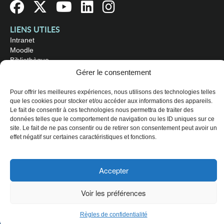
LIENS UTILES
Intranet
Moodle
Bibliothèque
Omnivox
Gérer le consentement
Pour offrir les meilleures expériences, nous utilisons des technologies telles
OÙ NOUS TROUVER
que les cookies pour stocker et/ou accéder aux informations des appareils.
Campus principal
Le fait de consentir à ces technologies nous permettra de traiter des
3800, rue Sherbrooke Est
données telles que le comportement de navigation ou les ID uniques sur ce
Montréal (Québec) H1X 2A2
site. Le fait de ne pas consentir ou de retirer son consentement peut avoir un
Consultez les
heures d'ouverture
effet négatif sur certaines caractéristiques et fonctions.
© 2026 Collège de Maisonneuve. Tous droits réservés.
Accepter
Plan du site
Voir les préférences
Règles de confidentialité
CHOISISSEZ UN PROFIL