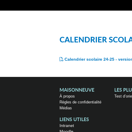
CALENDRIER SCOLAI
Calendrier scolaire 24-25 - versi
MAISONNEUVE
LES PL
À propos
Test d’ori
Règles de confidentialité
Médias
LIENS UTILES
Intranet
Moodle