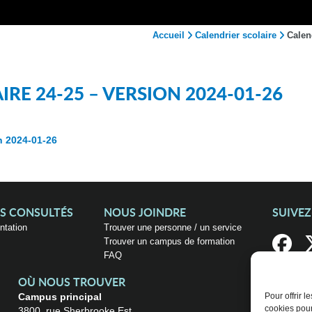
Accueil
Calendrier scolaire
Calen
RE 24-25 – VERSION 2024-01-26
on 2024-01-26
US CONSULTÉS
NOUS JOINDRE
SUIVE
entation
Trouver une personne / un service
Trouver un campus de formation
FAQ
OÙ NOUS TROUVER
Campus principal
Pour offrir 
cookies pour
3800, rue Sherbrooke Est