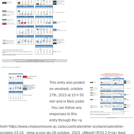
This entry was posted
on vendredi, octobre
27th, 2023 at 10 h 50
min and is filed under
. You can follow any
responses to this
entry through the <a
href='https://www.cmaisonneuve.qc.ca/accueil/calendrier-scolaire/calendrier-
scolaire-23-24_-mise-a-jour-du-26-octobre_2023_vf/feed/'>RSS 2.0</a> feed.