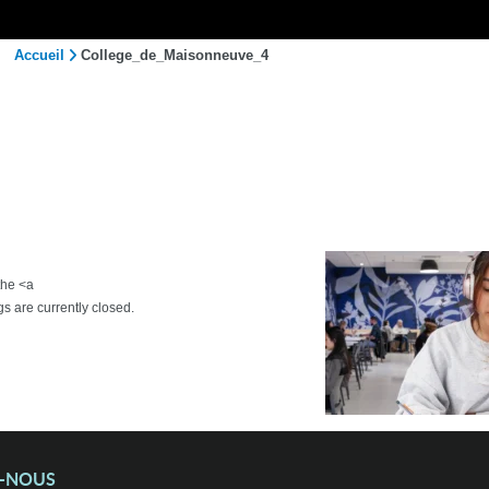
Accueil
College_de_Maisonneuve_4
the <a
 are currently closed.
Z-NOUS