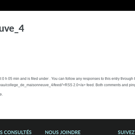
uve_4
 0 h 05 min and is filed under . You can follow any responses to this entry through 
eau/college_de_maisonneuve_4/feed/'>RSS 2.0</a> feed. Both comments and pings
e.
US CONSULTÉS
NOUS JOINDRE
SUIVE