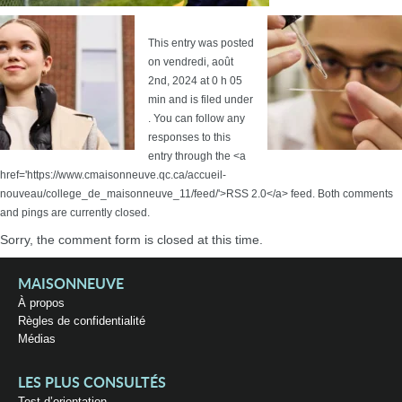
This entry was posted
on vendredi, août
2nd, 2024 at 0 h 05
min and is filed under
. You can follow any
responses to this
entry through the <a
href='https://www.cmaisonneuve.qc.ca/accueil-
nouveau/college_de_maisonneuve_11/feed/'>RSS 2.0</a> feed. Both comments
and pings are currently closed.
Sorry, the comment form is closed at this time.
MAISONNEUVE
À propos
Règles de confidentialité
Médias
LES PLUS CONSULTÉS
Test d’orientation