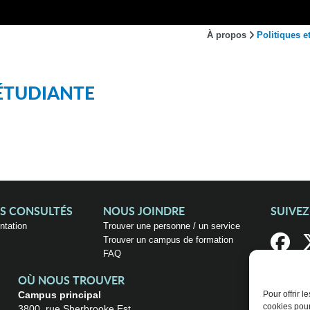
À propos
Politiques e
 ÉTUDIANTE
US CONSULTÉS
NOUS JOINDRE
SUIVE
entation
Trouver une personne / un service
Trouver un campus de formation
FAQ
OÙ NOUS TROUVER
Campus principal
Pour offrir 
cookies pour
3800, rue Sherbrooke Est