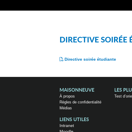
DIRECTIVE SOIRÉE
Directive soirée étudiante
MAISONNEUVE
LES PL
À propos
Test d’ori
Règles de confidentialité
Médias
LIENS UTILES
Intranet
Moodle