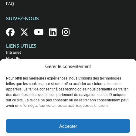
FAQ
SUIVEZ-NOUS
LIENS UTILES
Intranet
Moodle
Bibliothèque
Gérer le consentement
Omnivox
Pour offrir les meilleures expériences, nous utilisons des technologies
telles que les cookies pour stocker et/ou accéder aux informations des
OÙ NOUS TROUVER
appareils. Le fait de consentir à ces technologies nous permettra de traiter
Campus principal
des données telles que le comportement de navigation ou les ID uniques
3800, rue Sherbrooke Est
sur ce site. Le fait de ne pas consentir ou de retirer son consentement peut
Montréal (Québec) H1X 2A2
avoir un effet négatif sur certaines caractéristiques et fonctions.
Consultez les
heures d'ouverture
Accepter
© 2026 Collège de Maisonneuve. Tous droits réservés.