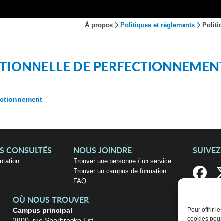
À propos
Politiques et règlements
Politi
UTIONNELLE DE PERFECTIONNEMEN
fectionnement
US CONSULTÉS
NOUS JOINDRE
SUIVE
entation
Trouver une personne / un service
Trouver un campus de formation
FAQ
OÙ NOUS TROUVER
Campus principal
Pour offrir 
cookies pour
3800, rue Sherbrooke Est