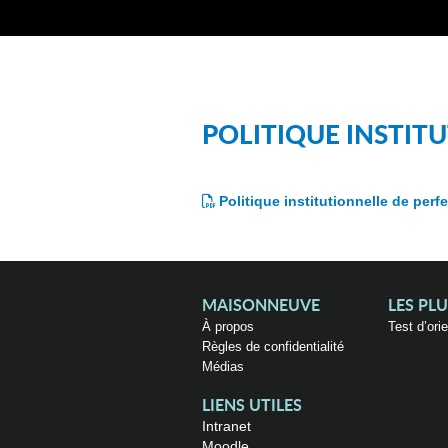
POLITIQUE INSTIT
Politique institutionnelle de per
MAISONNEUVE
LES PL
À propos
Test d’ori
Règles de confidentialité
Médias
LIENS UTILES
Intranet
Moodle