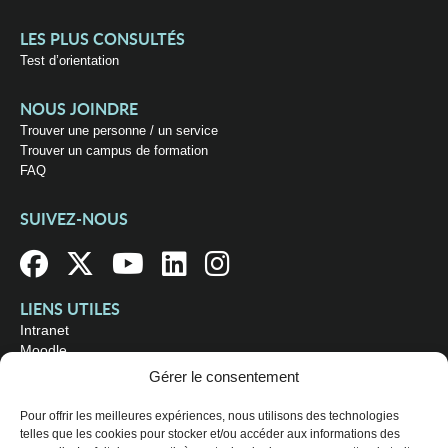
LES PLUS CONSULTÉS
Test d’orientation
NOUS JOINDRE
Trouver une personne / un service
Trouver un campus de formation
FAQ
SUIVEZ-NOUS
LIENS UTILES
Intranet
Moodle
Bibliothèque
Gérer le consentement
Omnivox
Pour offrir les meilleures expériences, nous utilisons des technologies
telles que les cookies pour stocker et/ou accéder aux informations des
OÙ NOUS TROUVER