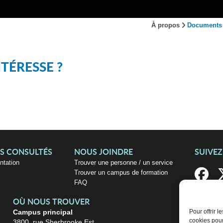
À propos
Documents 
TÉRESSE ?
US CONSULTÉS
NOUS JOINDRE
SUIVE
entation
Trouver une personne / un service
Trouver un campus de formation
FAQ
OÙ NOUS TROUVER
Campus principal
Pour offrir 
cookies pour
3800, rue Sherbrooke Est