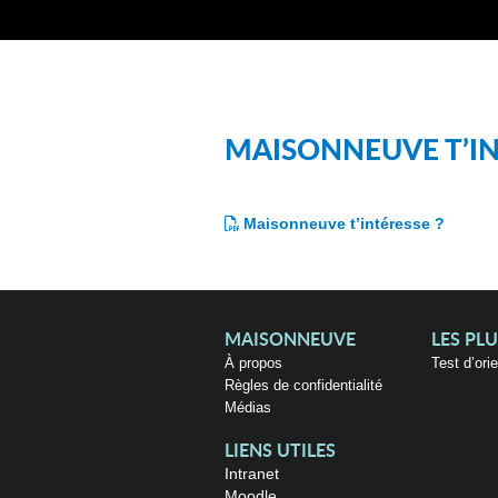
MAISONNEUVE T’IN
Maisonneuve t’intéresse ?
MAISONNEUVE
LES PL
À propos
Test d’ori
Règles de confidentialité
Médias
LIENS UTILES
Intranet
Moodle