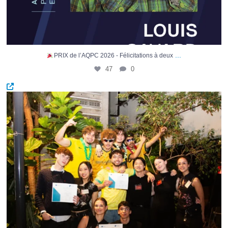
...
PRIX de l’AQPC 2026 - Félicitations à deux
47
0
Foire commerciale internationale en Gestion de
...
161
0