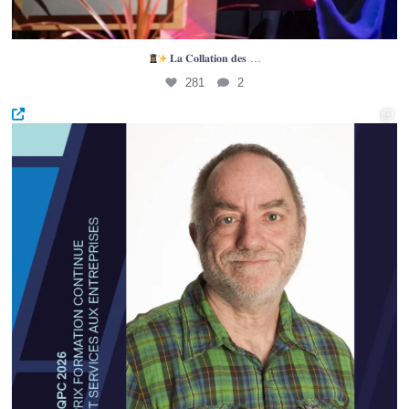
...
𝐋𝐚 𝐂𝐨𝐥𝐥𝐚𝐭𝐢𝐨𝐧 𝐝𝐞𝐬
281
2
PRIX de l’AQPC 2026 - Félicitations à deux
...
47
0