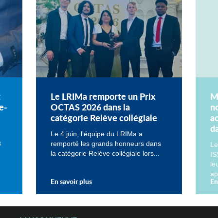
t
Le LRIMa remporte un Prix
M
e-
OCTAS 2026 dans la
n
catégorie Relève collégiale
a
da
Le 4 juin, l'équipe du LRIMa a
8
remporté les grands honneurs dans
Le
la catégorie Relève collégiale lors...
IS
le
ap
En savoir plus
En