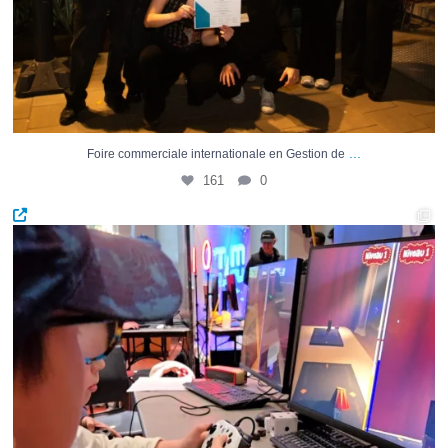
...
Foire commerciale internationale en Gestion de
161
0
𝐋𝐚 𝐫𝐞𝐥è𝐯𝐞 𝐬’𝐚𝐭𝐭𝐚𝐪𝐮𝐞 𝐚𝐮 𝐣𝐞𝐮
...
64
1