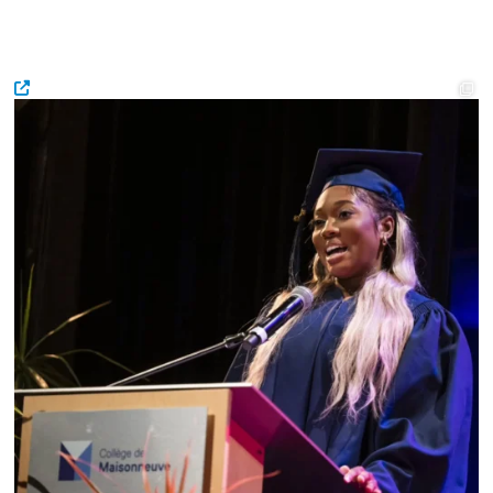
𝐋𝐚 𝐂𝐨𝐥𝐥𝐚𝐭𝐢𝐨𝐧 𝐝𝐞𝐬
...
281
2