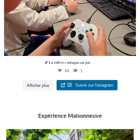
...
𝐋𝐚 𝐫𝐞𝐥è𝐯𝐞 𝐬’𝐚𝐭𝐭𝐚𝐪𝐮𝐞 𝐚𝐮 𝐣𝐞𝐮
64
1
Afficher plus
Suivre sur Instagram
Expérience Maisonneuve